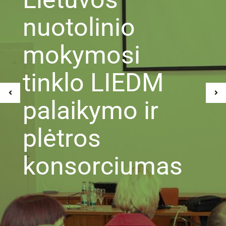
nuotolinio
mokymosi
tinklo LIEDM
palaikymo ir
plėtros
konsorciumas