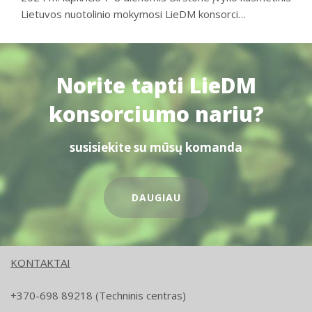
Lietuvos nuotolinio mokymosi LieDM konsorci…
Norite tapti LieDM
konsorciumo nariu?
susisiekite su mūsų komanda
DAUGIAU
KONTAKTAI
+370-698 89218 (Techninis centras)