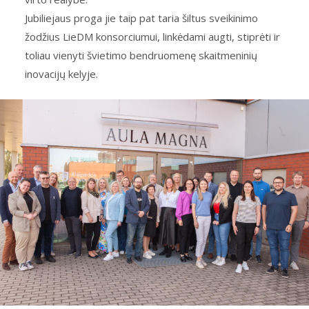
Jubiliejaus proga jie taip pat taria šiltus sveikinimo
žodžius LieDM konsorciumui, linkėdami augti, stiprėti ir
toliau vienyti švietimo bendruomenę skaitmeninių
inovacijų kelyje.