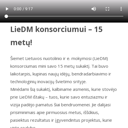
LieDM konsorciumui – 15
metų!
Šiemet Lietuvos nuotolinio ir e. mokymosi (LieDM)
konsorciumas mini savo 15 metų sukaktį. Tai buvo
laikotarpis, kupinas naujų idėjų, bendradarbiavimo ir
technologinių inovacijų švietimo srityje.
Minėdami šią sukaktį, kalbiname asmenis, kurie stovėjo
prie LieDM ištakų – tuos, kurie savo entuziazmu ir
vizija padėjo pamatus šiai bendruomenei. Jie dalijasi
prisiminimais apie pirmuosius metus, iššūkius,
pasiektus rezultatus ir įgyvendintus projektus, kurie
virto realybe.