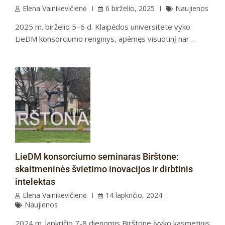
Elena Vainikevičienė
6 birželio, 2025
Naujienos
2025 m. birželio 5–6 d. Klaipėdos universitete vyko
LieDM konsorciumo renginys, apėmęs visuotinį nar…
LieDM konsorciumo seminaras Birštone:
skaitmeninės švietimo inovacijos ir dirbtinis
intelektas
Elena Vainikevičienė
14 lapkričio, 2024
Naujienos
2024 m. lapkričio 7-8 dienomis Birštone įvyko kasmetinis