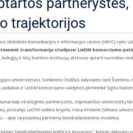
ptartos partnerystės, 
to trajektorijos
otekos Mokslinės komunikacijos ir informacijos centre (MKIC) vyko 
itmeninė transformacija studijose: LieDM konsorciumo patirti
kolegijų ir kitų švietimo institucijų atstovus aptarti nuotolinio 
jos universitetas). Sveikinimo žodžius dalyviams tarė Švietimo, m
as Jaskūnas ir LieDM konsorciumo valdybos pirmininkė Sigita Radzev
umai kaip strateginės partnerystės, stiprinančios universitetų ben
s), pristatęs LieDM veiklos kryptis; Irena Krivienė (Vilniaus unive
s) – apie tarptautinių partnerių bendradarbiavimo modelius.
iumas: bendradarbiavimo kultūra ir inovacijos“, kurioje dalyvavo p