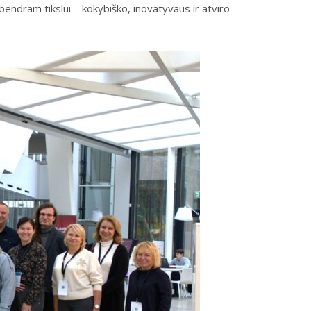
endram tikslui – kokybiško, inovatyvaus ir atviro