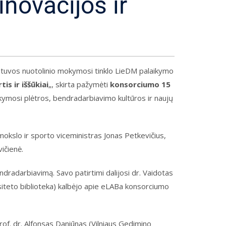
inovacijos ir
Lietuvos nuotolinio mokymosi tinklo LieDM palaikymo
s ir iššūkiai
„, skirta pažymėti
konsorciumo 15
mokymosi plėtros, bendradarbiavimo kultūros ir naujų
okslo ir sporto viceministras Jonas Petkevičius,
ičienė.
dradarbiavimą. Savo patirtimi dalijosi dr. Vaidotas
rsiteto biblioteka) kalbėjo apie eLABa konsorciumo
rof. dr. Alfonsas Daniūnas (Vilniaus Gedimino