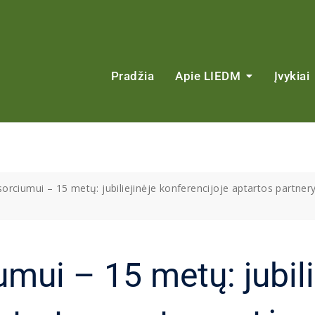
Pradžia
Apie LIEDM
Įvykiai
rciumui – 15 metų: jubiliejinėje konferencijoje aptartos partneryst
ui – 15 metų: jubili