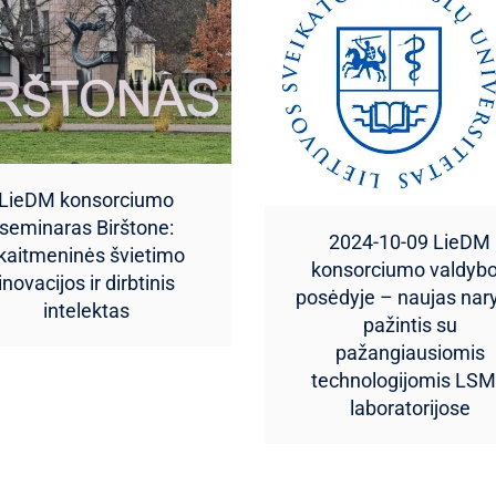
LieDM konsorciumo
seminaras Birštone:
2024-10-09 LieDM
kaitmeninės švietimo
konsorciumo valdyb
inovacijos ir dirbtinis
posėdyje – naujas nary
intelektas
pažintis su
pažangiausiomis
technologijomis LS
laboratorijose