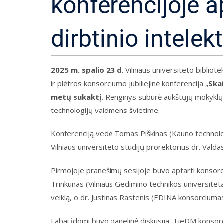
konferencijoje a
dirbtinio intelek
2025 m. spalio 23 d
. Vilniaus universiteto bibli
ir plėtros konsorciumo jubiliejinė konferencija „
Ska
metų sukaktį
. Renginys subūrė aukštųjų mokyklų, 
technologijų vaidmens švietime.
Konferenciją vedė Tomas Piškinas (Kauno technologi
Vilniaus universiteto studijų prorektorius dr. Vald
Pirmojoje pranešimų sesijoje buvo aptarti konsorci
Trinkūnas (Vilniaus Gedimino technikos universiteta
veiklą, o dr. Justinas Rastenis (EDINA konsorciuma
Labai įdomi buvo panelinė diskusija „LieDM konsorc