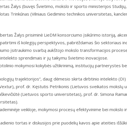
ertas Žalys (buvęs Švietimo, mokslo ir sporto ministerijos Studijų
dotas Trinkūnas (Vilniaus Gedimino technikos universitetas, kancleris
Albertas Žalys prisiminė LieDM konsorciumo įsikūrimo istoriją, akce
patirtimi iš kolegijų perspektyvos, pabrėždamas šio sektoriaus ind
iumo įsitraukimo svarbą aukštojo mokslo transformacijos procese, 
 intelekto sprendimais ir jų taikymu švietimo inovacijose.
nuotolinio mokymosi kokybės užtikrinimą, institucijų partnerystes b
logijų trajektorijos“, daug dėmesio skirta dirbtinio intelekto (DI
extur), prof. dr. Kęstutis Petrikonis (Lietuvos sveikatos mokslų 
taškevičiūtė (Lietuvos sporto universitetas), prof. dr. Simona Ram
rsitetas).
deminėje veikloje, mokymosi procesų efektyvinime bei mokslo in
adienio tortas ir diskusijos prie puodelių kavos apie ateities iššūk