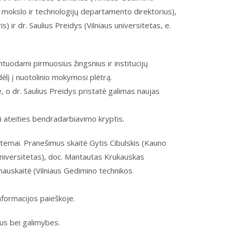
, mokslo ir technologijų departamento direktorius),
) ir dr. Saulius Preidys (Vilniaus universitetas, e.
ntuodami pirmuosius žingsnius ir institucijų
ėlį į nuotolinio mokymosi plėtrą.
o dr. Saulius Preidys pristatė galimas naujas
ei ateities bendradarbiavimo kryptis.
) temai. Pranešimus skaitė Gytis Cibulskis (Kauno
universitetas), doc. Mantautas Krukauskas
anauskaitė (Vilniaus Gedimino technikos
formacijos paieškoje.
ius bei galimybes.