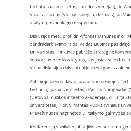
technikos universitetas, katedros vedėjas), dr. Alb
Vaidas Liubinas (Vilniaus kolegija, dekanas), dr. Vai
mokymų technologijų ekspertas).
Diskusijos metu prof. dr. Alfonsas Daniūnas ir dr. 
bendradarbiavimo raidą. Vaidas Liubinas pasidalijo 
Dr. Vaidotas Trinkūnas pabrėžė strateginę konsorc
konsorciumo veiklos kryptis, susijusias su dirbtinio
Vėliau diskusijos dalyviai dalijosi įžvalgomis apie 
Antrojoje dienos dalyje, pranešimų sesijoje „Techno
technologijos universitetas), Paulius Nomgaudas (V
(Lietuvos muzikos ir teatro akademija), dr. Inga S
universitetas) ir dr. Vilmantas Pupkis (Vilniaus unive
Pranešimuose nagrinėtos DI taikymo galimybės aka
Konferenciją vainikavo jubiliejinis konsorciumo gimt