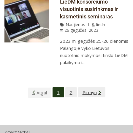
LieDM konsorciumo
visuotinis susirinkmas ir
kasmetinis seminaras
Naujienos
liedm
26 gegužės, 2023
2023 m. gegužės 25-26 dienomis
Palangoje vyko Lietuvos
nuotolinio mokymosi tinklo LieDM
palaikymo i…
1
2
Pirmyn
Atgal
KONTAKTAI