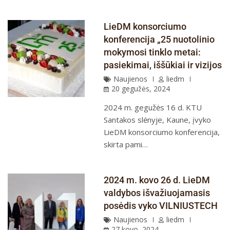
LieDM konsorciumo
konferencija „25 nuotolinio
mokymosi tinklo metai:
pasiekimai, iššūkiai ir vizijos
Naujienos
liedm
20 gegužės, 2024
2024 m. gegužės 16 d. KTU
Santakos slėnyje, Kaune, įvyko
LieDM konsorciumo konferencija,
skirta pami…
2024 m. kovo 26 d. LieDM
valdybos išvažiuojamasis
posėdis vyko VILNIUSTECH
Naujienos
liedm
27 kovo, 2024