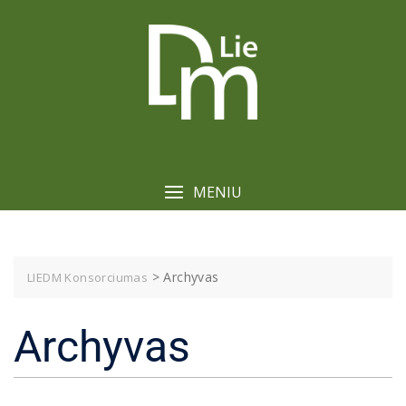
Skip
to
content
MENIU
>
Archyvas
LIEDM Konsorciumas
Archyvas