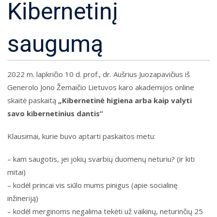
Kibernetinį
saugumą
2022 m. lapkričio 10 d. prof., dr. Aušrius Juozapavičius iš
Generolo Jono Žemaičio Lietuvos karo akademijos online
skaitė paskaitą
„Kibernetinė higiena arba kaip valyti
savo kibernetinius dantis”
Klausimai, kurie buvo aptarti paskaitos metu:
– kam saugotis, jei jokių svarbių duomenų neturiu? (ir kiti
mitai)
– kodėl princai vis siūlo mums pinigus (apie socialinę
inžineriją)
– kodėl merginoms negalima tekėti už vaikinų, neturinčių 25