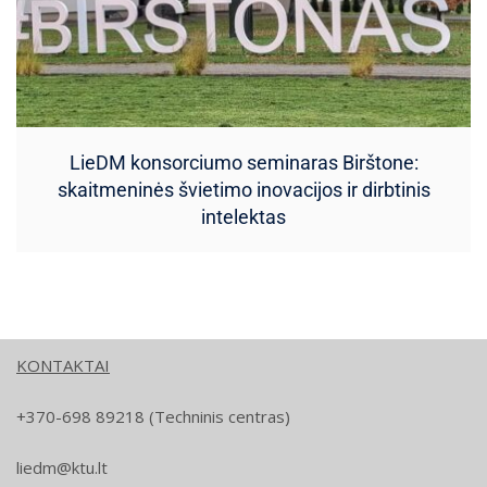
LieDM konsorciumo seminaras Birštone:
skaitmeninės švietimo inovacijos ir dirbtinis
intelektas
KONTAKTAI
+370-698 89218 (Techninis centras)
liedm@ktu.lt