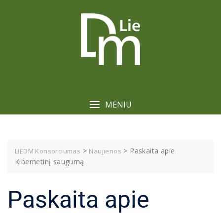
Skip
to
content
MENIU
>
>
Paskaita apie
LIEDM Konsorciumas
Naujienos
Kibernetinį saugumą
Paskaita apie