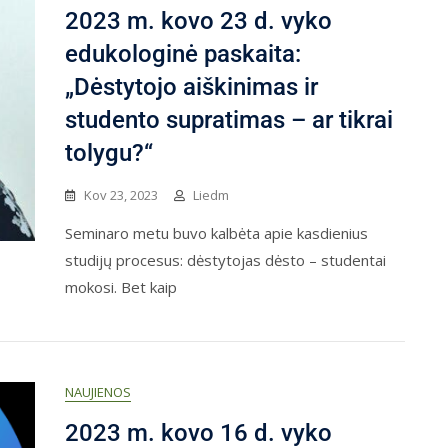
2023 m. kovo 23 d. vyko
edukologinė paskaita:
„Dėstytojo aiškinimas ir
studento supratimas – ar tikrai
tolygu?“
Kov 23, 2023
Liedm
Seminaro metu buvo kalbėta apie kasdienius
studijų procesus: dėstytojas dėsto – studentai
mokosi. Bet kaip
NAUJIENOS
2023 m. kovo 16 d. vyko