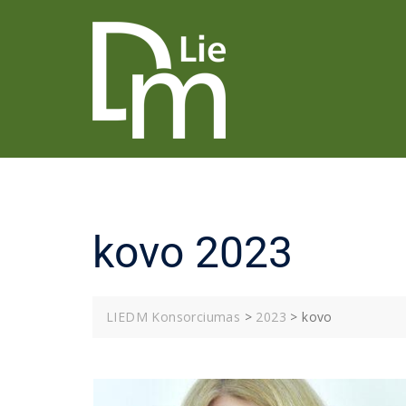
Skip
to
content
kovo 2023
LIEDM Konsorciumas
>
2023
>
kovo